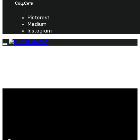
Соц.сети
Pinterest
Medium
Instagram
Toggle
navigation
ГЛАВНАЯ
О НАС
УСЛУГИ
ПОРТФОЛИО
КОНТАКТЫ